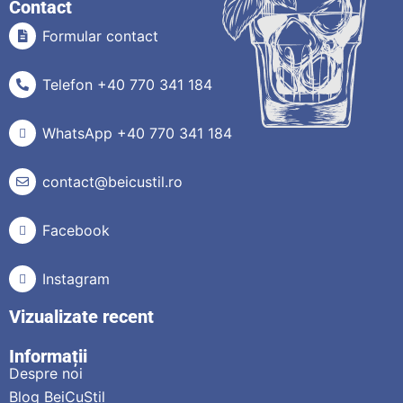
Contact
Formular contact
Telefon +40 770 341 184
WhatsApp +40 770 341 184
contact@beicustil.ro
Facebook
Instagram
Vizualizate recent
Informații
Despre noi
Blog BeiCuStil