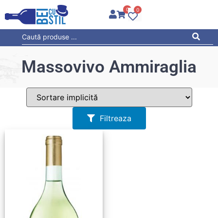
0
0
Massovivo Ammiraglia
Filtreaza