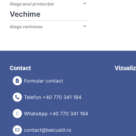
Alege anul producției
Vechime
Alege vechimea
Contact
Vizuali
Formular contact
Telefon +40 770 341 184
WhatsApp +40 770 341 184
contact@beicustil.ro