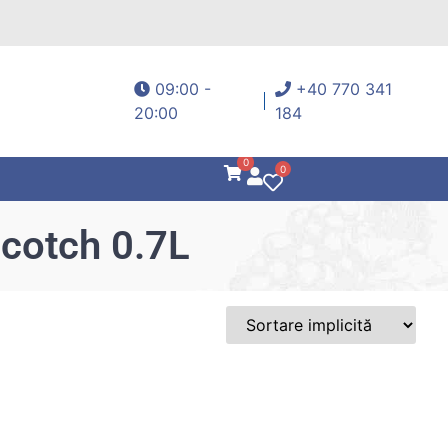
09:00 -
+40 770 341
20:00
184
0
0
Scotch 0.7L