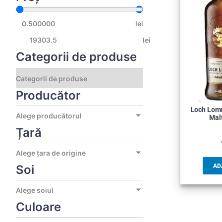
lei
lei
Categorii de produse
Producător
Loch Lomo
Alege producătorul
Mal
Țară
Alege țara de origine
Soi
AD
Alege soiul
Culoare