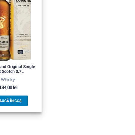
nd Original Single
t Scotch 0.7L
Whisky
134,00
lei
AUGĂ ÎN COȘ