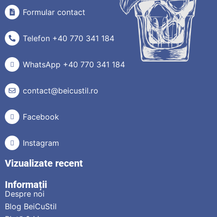
Formular contact
Telefon +40 770 341 184
WhatsApp +40 770 341 184
contact@beicustil.ro
Facebook
Instagram
Vizualizate recent
Informații
Despre noi
Blog BeiCuStil