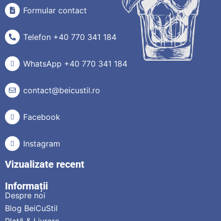
Formular contact
Telefon +40 770 341 184
WhatsApp +40 770 341 184
contact@beicustil.ro
Facebook
Instagram
Vizualizate recent
Informații
Despre noi
Blog BeiCuStil
Plată & Livrare