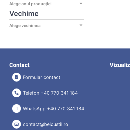
Alege anul producției
Vechime
Alege vechimea
Contact
Vizuali
Formular contact
Telefon +40 770 341 184
WhatsApp +40 770 341 184
contact@beicustil.ro