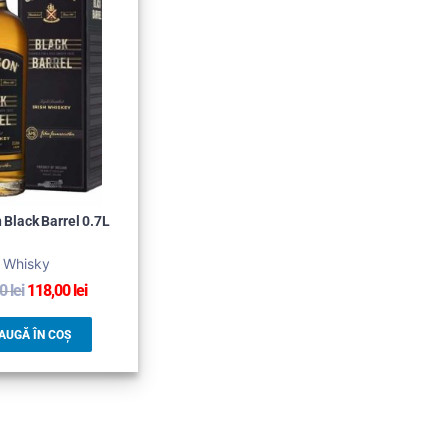
Black Barrel 0.7L
Whisky
00
lei
118,00
lei
AUGĂ ÎN COȘ