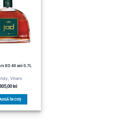
rs XO 40 ani 0.7L
ndy, Vinars
805,00
lei
AUGĂ ÎN COȘ