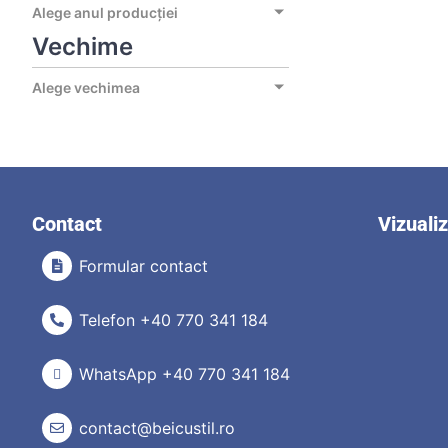
Alege anul producției
Vechime
Alege vechimea
Contact
Vizuali
Formular contact
Telefon +40 770 341 184
WhatsApp +40 770 341 184
contact@beicustil.ro