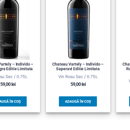
artely – Individo –
Chateau Vartely – Individo –
Chat
ra Editie Limitata
Saperavi Editie Limitata
R
su Sec / 0.75L
Vin Rosu Sec / 0.75L
59,00
lei
59,00
lei
AUGĂ ÎN COȘ
ADAUGĂ ÎN COȘ