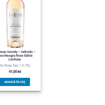
eau Vartely – Individo –
ara Neagra Rose Editie
Limitata
Vin Rose Sec / 0.75L
41,00
lei
ADAUGĂ ÎN COȘ