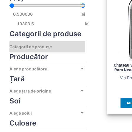
lei
lei
Categorii de produse
Producător
Chateau V
Alege producătorul
Rara Neag
Țară
Vin Ro
Alege țara de origine
Soi
AD
Alege soiul
Culoare