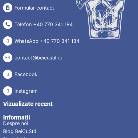
Formular contact
Telefon +40 770 341 184
WhatsApp +40 770 341 184
contact@beicustil.ro
Facebook
Instagram
Vizualizate recent
Informații
Despre noi
Blog BeiCuStil