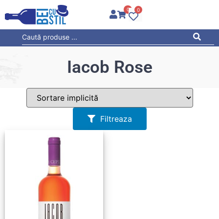
0
0
Iacob Rose
Filtreaza