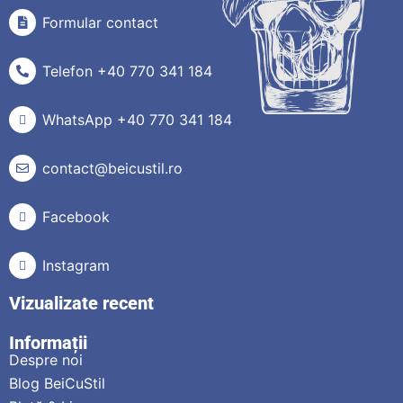
Formular contact
Telefon +40 770 341 184
WhatsApp +40 770 341 184
contact@beicustil.ro
Facebook
Instagram
Vizualizate recent
Informații
Despre noi
Blog BeiCuStil