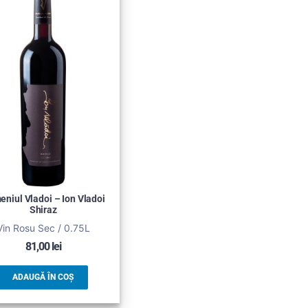
niul Vladoi – Ion Vladoi
Shiraz
Vin Rosu Sec / 0.75L
81,00
lei
ADAUGĂ ÎN COȘ