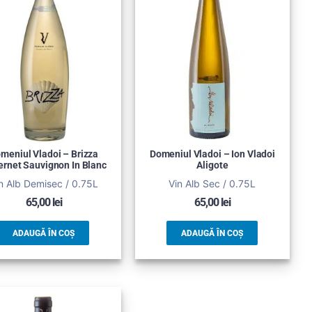
meniul Vladoi – Brizza
Domeniul Vladoi – Ion Vladoi
rnet Sauvignon In Blanc
Aligote
n Alb Demisec / 0.75L
Vin Alb Sec / 0.75L
65,00
lei
65,00
lei
ADAUGĂ ÎN COȘ
ADAUGĂ ÎN COȘ