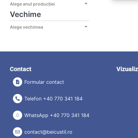
Alege anul producției
Vechime
Alege vechimea
Contact
Vizuali
Formular contact
Telefon +40 770 341 184
WhatsApp +40 770 341 184
contact@beicustil.ro