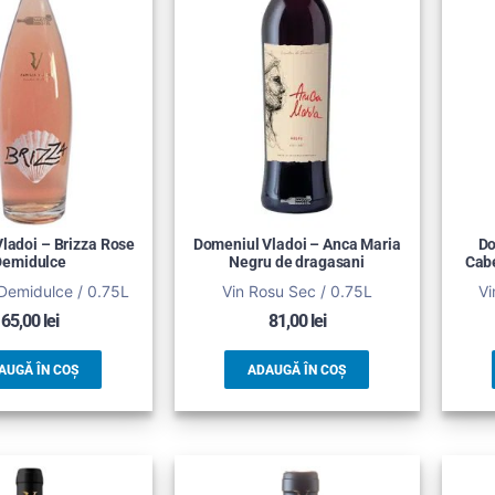
ladoi – Brizza Rose
Domeniul Vladoi – Anca Maria
Do
Demidulce
Negru de dragasani
Cabe
Demidulce / 0.75L
Vin Rosu Sec / 0.75L
Vi
65,00
lei
81,00
lei
AUGĂ ÎN COȘ
ADAUGĂ ÎN COȘ