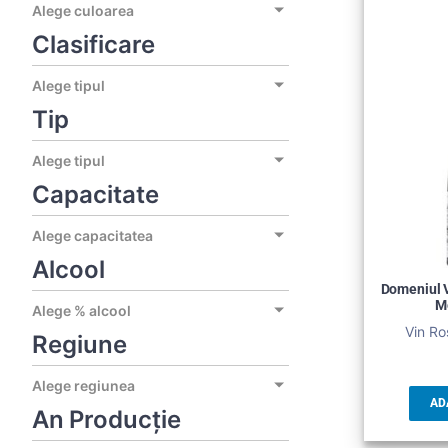
Alege culoarea
Clasificare
Alege tipul
Tip
Alege tipul
Capacitate
Alege capacitatea
Alcool
Domeniul V
M
Alege % alcool
Vin Ro
Regiune
Alege regiunea
AD
An Producție