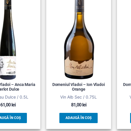
ladoi – Anca Maria
Domeniul Vladoi – Ion Vladoi
Dome
erlot Dulce
Orange
su Dulce / 0.5L
Vin Alb Sec / 0.75L
61,00
lei
81,00
lei
AUGĂ ÎN COȘ
ADAUGĂ ÎN COȘ