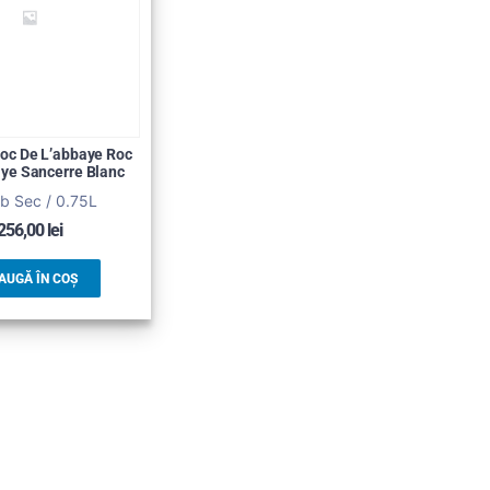
oc De L’abbaye Roc
ye Sancerre Blanc
lb Sec / 0.75L
256,00
lei
AUGĂ ÎN COȘ