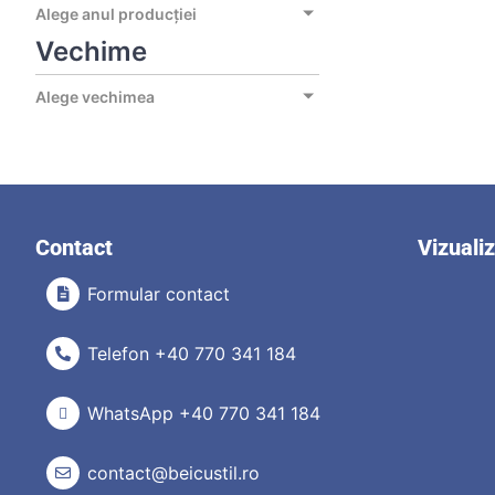
Alege anul producției
Vechime
Alege vechimea
Contact
Vizuali
Formular contact
Telefon +40 770 341 184
WhatsApp +40 770 341 184
contact@beicustil.ro