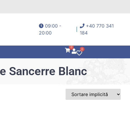
09:00 -
+40 770 341
20:00
184
0
0
e Sancerre Blanc