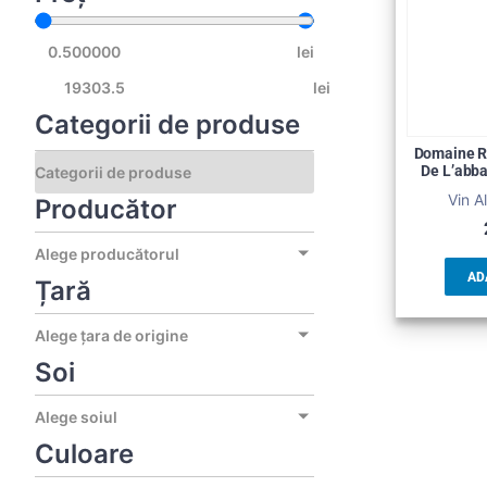
lei
lei
Categorii de produse
Domaine R
De L’abba
Vin A
Producător
Alege producătorul
AD
Țară
Alege țara de origine
Soi
Alege soiul
Culoare