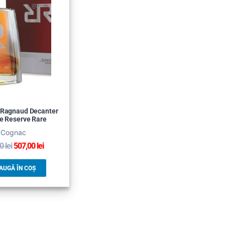
Ragnaud Decanter
e Reserve Rare
Cognac
00
lei
507,00
lei
AUGĂ ÎN COȘ