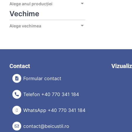
Alege anul producției
Vechime
Alege vechimea
Contact
Vizuali
Formular contact
Telefon +40 770 341 184
WhatsApp +40 770 341 184
contact@beicustil.ro