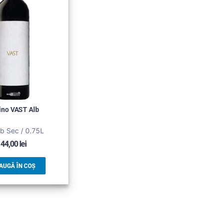
ino VAST Alb
lb Sec / 0.75L
44,00
lei
AUGĂ ÎN COȘ