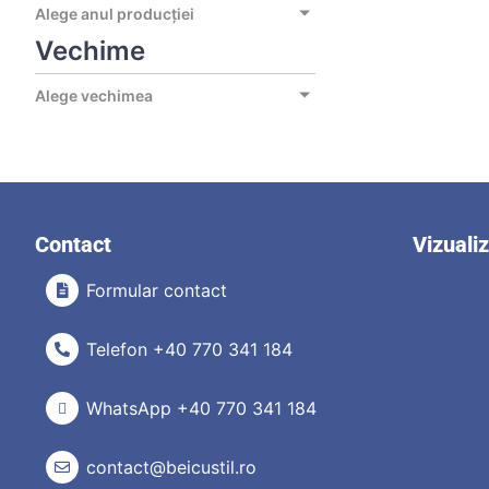
Alege anul producției
Vechime
Alege vechimea
Contact
Vizuali
Formular contact
Telefon +40 770 341 184
WhatsApp +40 770 341 184
contact@beicustil.ro