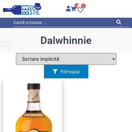
0
0
Dalwhinnie
Filtreaza