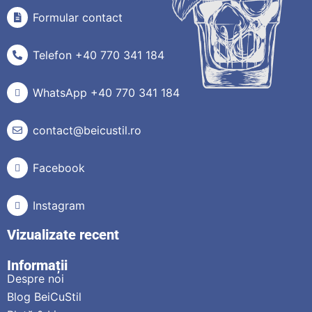
Formular contact
Telefon +40 770 341 184
WhatsApp +40 770 341 184
contact@beicustil.ro
Facebook
Instagram
Vizualizate recent
Informații
Despre noi
Blog BeiCuStil