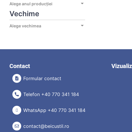
Alege anul producției
Vechime
Alege vechimea
Contact
Vizuali
Formular contact
Telefon +40 770 341 184
WhatsApp +40 770 341 184
contact@beicustil.ro