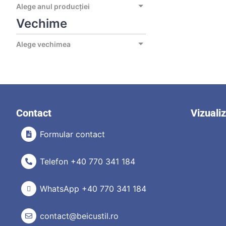
Alege anul producției
Vechime
Alege vechimea
Contact
Vizuali
Formular contact
Telefon +40 770 341 184
WhatsApp +40 770 341 184
contact@beicustil.ro