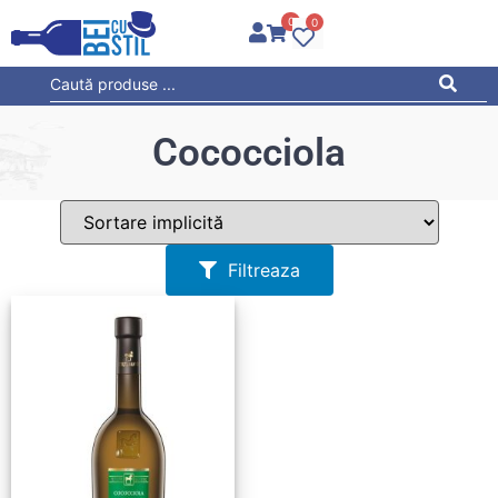
0
0
Cococciola
Filtreaza