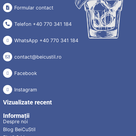
Formular contact
Telefon +40 770 341 184
WhatsApp +40 770 341 184
contact@beicustil.ro
Facebook
Instagram
Vizualizate recent
Informații
Despre noi
Blog BeiCuStil