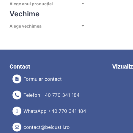
Alege anul producției
Vechime
Alege vechimea
Contact
Vizuali
Formular contact
Telefon +40 770 341 184
WhatsApp +40 770 341 184
contact@beicustil.ro