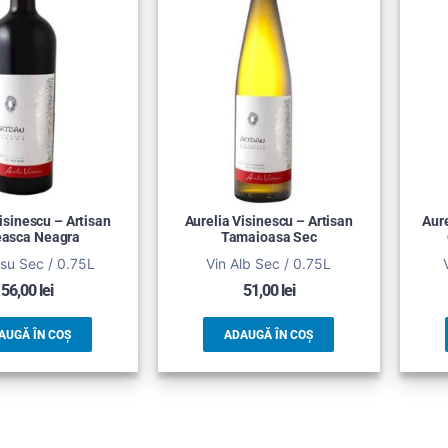
isinescu – Artisan
Aurelia Visinescu – Artisan
Aure
easca Neagra
Tamaioasa Sec
su Sec / 0.75L
Vin Alb Sec / 0.75L
56,00
lei
51,00
lei
AUGĂ ÎN COȘ
ADAUGĂ ÎN COȘ