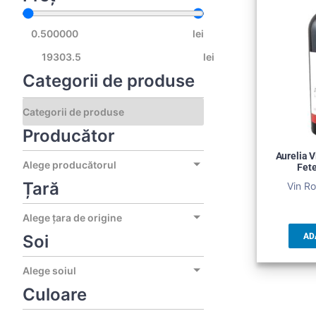
lei
lei
Categorii de produse
Producător
Aurelia V
Alege producătorul
Fet
Țară
Vin Ro
Alege țara de origine
Soi
AD
Alege soiul
Culoare