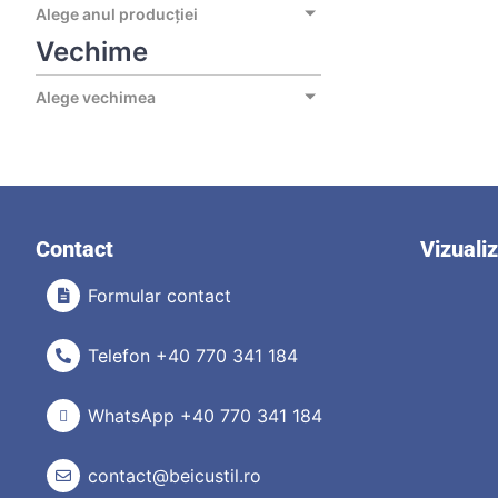
Alege anul producției
Vechime
Alege vechimea
Contact
Vizuali
Formular contact
Telefon +40 770 341 184
WhatsApp +40 770 341 184
contact@beicustil.ro