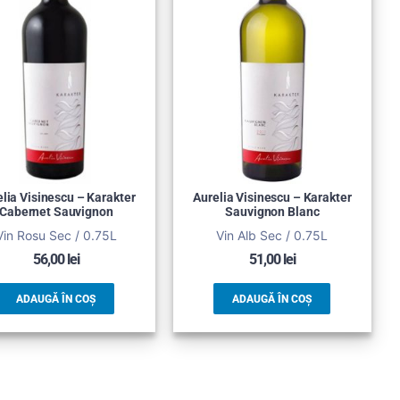
lia Visinescu – Karakter
Aurelia Visinescu – Karakter
Cabernet Sauvignon
Sauvignon Blanc
Vin Rosu Sec / 0.75L
Vin Alb Sec / 0.75L
56,00
lei
51,00
lei
ADAUGĂ ÎN COȘ
ADAUGĂ ÎN COȘ