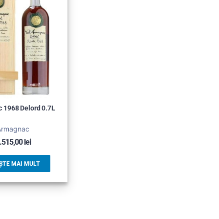
 1968 Delord 0.7L
Armagnac
.515,00
lei
ȘTE MAI MULT