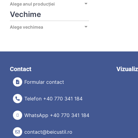
Alege anul producției
Vechime
Alege vechimea
Contact
Vizuali
Formular contact
Telefon +40 770 341 184
WhatsApp +40 770 341 184
contact@beicustil.ro