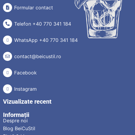
Formular contact
Telefon +40 770 341 184
WhatsApp +40 770 341 184
contact@beicustil.ro
Facebook
Instagram
Vizualizate recent
Informații
Despre noi
Blog BeiCuStil